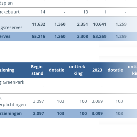
dsplan
nckebuurt
14
-
13
1
-
11.632
1.360
2.351
10.641
1.259
gsreserves
erves
55.216
1.360
3.308
53.269
1.259
Begin-
onttrek-
ontt
ziening
dotatie
2023
dotatie
stand
king
ki
g GreenPark
-
-
g
3.097
103
100
3.099
103
rplichtingen
rzieningen
3.097
103
100
3.099
103