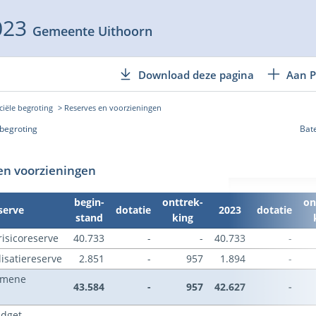
023
Gemeente Uithoorn
Download deze pagina
Aan P
ciële begroting
Reserves en voorzieningen
 begroting
Bat
en voorzieningen
begin-
onttrek-
on
serve
dotatie
2023
dotatie
stand
king
isicoreserve
40.733
-
-
40.733
-
isatiereserve
2.851
-
957
1.894
-
emene
43.584
-
957
42.627
-
udget