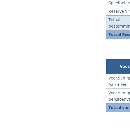
Speelbelei
Reserve Vi
Totaal
bestemmin
Totaal Res
Voor
Voorzienin
Aalsmeer
Voorzienin
pensioenve
Totaal voo