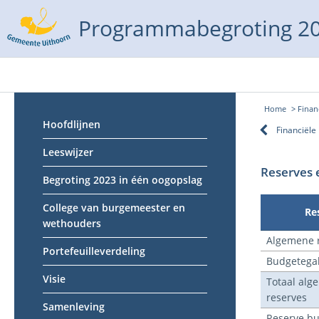
Programmabegroting 2
Home
Finan
Hoofdlijnen
Financiële
Leeswijzer
Reserves 
Begroting 2023 in één oogopslag
College van burgemeester en
Re
wethouders
Algemene r
Portefeuilleverdeling
Budgetegal
Visie
Totaal alg
reserves
Samenleving
Reserve b