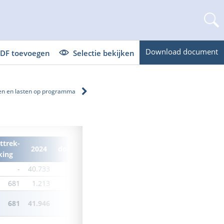
Download document
DF toevoegen
Selectie bekijken
en en lasten op programma
ttrek-
onttrek-
onttrek-
2024
dotatie
2025
dotatie
king
king
king
-
40.733
-
-
40.733
-
-
681
1.213
-
368
845
-
157
681
41.946
-
368
41.578
-
157