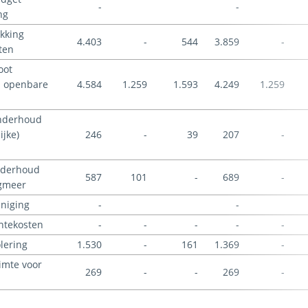
-
-
ng
kking
4.403
-
544
3.859
-
ten
oot
 openbare
4.584
1.259
1.593
4.249
1.259
nderhoud
ijke)
246
-
39
207
-
nderhoud
587
101
-
689
-
gmeer
iniging
-
-
ntekosten
-
-
-
-
-
lering
1.530
-
161
1.369
-
imte voor
269
-
-
269
-
-
-
-
-
-