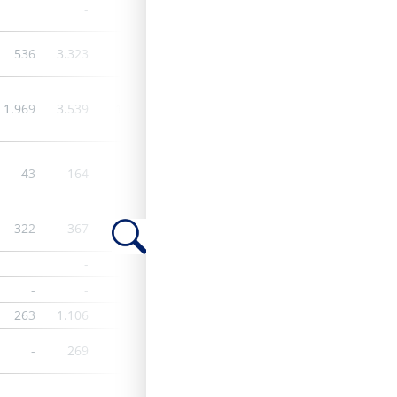
-
-
536
3.323
-
536
2.786
-
486
1.969
3.539
1.259
2.068
2.729
1.259
1.566
43
164
-
24
140
37
177
322
367
135
-
502
109
-
-
-
-
-
-
-
-
-
-
263
1.106
-
263
843
-
263
-
269
-
-
269
-
-
-
-
-
-
-
-
-