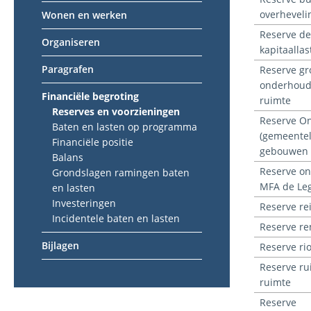
overheveli
Wonen en werken
Reserve de
Organiseren
kapitaallas
Paragrafen
Reserve gr
onderhoud
Financiële begroting
ruimte
Reserves en voorzieningen
Reserve O
Baten en lasten op programma
(gemeentel
Financiële positie
gebouwen
Balans
Reserve o
Grondslagen ramingen baten
MFA de Le
en lasten
Investeringen
Reserve re
Incidentele baten en lasten
Reserve re
Bijlagen
Reserve rio
Reserve ru
ruimte
Reserve